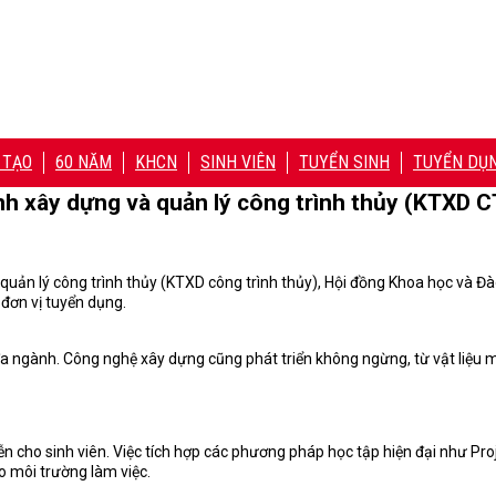
 TẠO
60 NĂM
KHCN
SINH VIÊN
TUYỂN SINH
TUYỂN DỤ
nh xây dựng và quản lý công trình thủy (KTXD 
uản lý công trình thủy (KTXD công trình thủy), Hội đồng Khoa học và Đ
 đơn vị tuyển dụng.
a ngành. Công nghệ xây dựng cũng phát triển không ngừng, từ vật liệu mới
ễn cho sinh viên. Việc tích hợp các phương pháp học tập hiện đại như Pr
o môi trường làm việc.