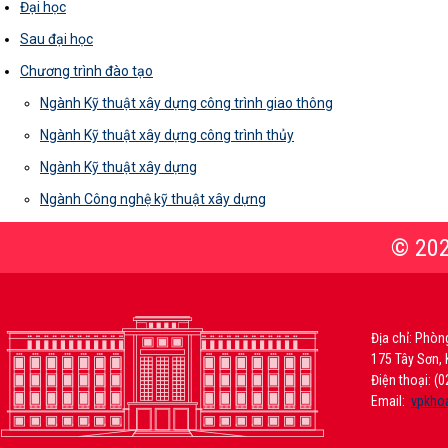
Đại học
Sau đại học
Chương trình đào tạo
Ngành Kỹ thuật xây dựng công trình giao thông
Ngành Kỹ thuật xây dựng công trình thủy
Ngành Kỹ thuật xây dựng
Ngành Công nghệ kỹ thuật xây dựng
Địa chỉ: Phòn
175 Tây Sơn, 
Điện thoại: (
Email:
vpkhoa