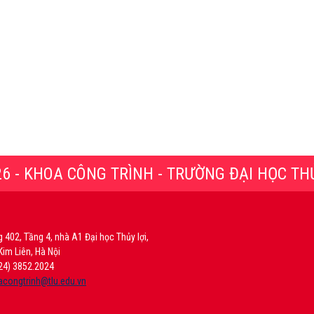
© 2026 - KHOA CÔNG TRÌNH - TRƯỜNG ĐẠI HỌC TH
g 402, Tầng 4, nhà A1 Đại học Thủy lợi,
Kim Liên, Hà Nội
024) 3852.2024
congtrinh@tlu.edu.vn