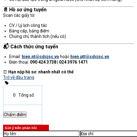
📄 Hồ sơ ứng tuyển
Scan các giấy tờ:
CV / Lý lịch công tác
Bằng cấp, bảng điểm
Chứng chỉ, thành tích (nếu có)
📬 Cách thức ứng tuyển
Email:
hien.nt@cdcjsc.vn
hoặc
hien.ptt@cdcjsc.vn
Điện thoại:
090 424 3738
|
024 3976 1471
⏰
Hạn nộp hồ sơ: nhanh nhất có thể
Trở về đầu trang
0
Tổng số:
Gửi ý kiến phản hồi