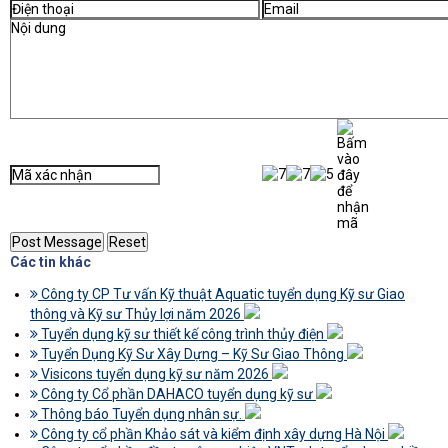
Các tin khác
Công ty CP Tư vấn Kỹ thuật Aquatic tuyển dụng Kỹ sư Giao
thông và Kỹ sư Thủy lợi năm 2026
Tuyển dụng kỹ sư thiết kế công trình thủy điện
Tuyển Dụng Kỹ Sư Xây Dựng – Kỹ Sư Giao Thông
Visicons tuyển dụng kỹ sư năm 2026
Công ty Cổ phần DAHACO tuyển dụng kỹ sư
Thông báo Tuyển dụng nhân sự.
Công ty cổ phần Khảo sát và kiểm định xây dựng Hà Nội