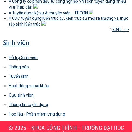
Công ty cổ phần đầu tư công nghiệp VNTech tuyển dụng nhiều
vị trí hấp dẫn
Tuyển dụng kỹ sư & chuyên viên – FECON
CDC tuyển dụng Kiến trúc sư, Kiến trúc sư mới ra trường và thực
tập sinh Kiến trúc
1
2
3
4
5
...
>>
Sinh viên
Hỗ trợ Sinh viên
Thông báo
Tuyển sinh
Hoạt động ngoại khóa
Cựu sinh viên
Thông tin tuyển dụng
Học liệu - Phần mềm ứng dụng
© 2026 - KHOA CÔNG TRÌNH - TRƯỜNG ĐẠI HỌC