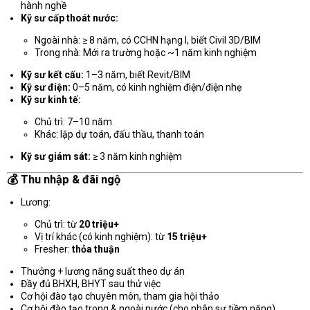
hành nghề
Kỹ sư cấp thoát nước:
Ngoài nhà: ≥ 8 năm, có CCHN hạng I, biết Civil 3D/BIM
Trong nhà: Mới ra trường hoặc ~1 năm kinh nghiệm
Kỹ sư kết cấu:
1–3 năm, biết Revit/BIM
Kỹ sư điện:
0–5 năm, có kinh nghiệm điện/điện nhẹ
Kỹ sư kinh tế:
Chủ trì: 7–10 năm
Khác: lập dự toán, đấu thầu, thanh toán
Kỹ sư giám sát:
≥ 3 năm kinh nghiệm
💰 Thu nhập & đãi ngộ
Lương:
Chủ trì: từ
20 triệu+
Vị trí khác (có kinh nghiệm): từ
15 triệu+
Fresher:
thỏa thuận
Thưởng + lương năng suất theo dự án
Đầy đủ BHXH, BHYT sau thử việc
Cơ hội đào tạo chuyên môn, tham gia hội thảo
Cơ hội đào tạo trong & ngoài nước (cho nhân sự tiềm năng)