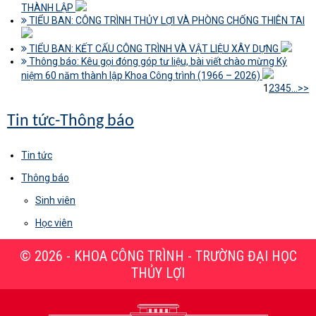
THÀNH LẬP
TIỂU BAN: CÔNG TRÌNH THỦY LỢI VÀ PHÒNG CHỐNG THIÊN TAI
TIỂU BAN: KẾT CẤU CÔNG TRÌNH VÀ VẬT LIỆU XÂY DỰNG
Thông báo: Kêu gọi đóng góp tư liệu, bài viết chào mừng Kỷ
niệm 60 năm thành lập Khoa Công trình (1966 – 2026)
1
2
3
4
5
...
>>
Tin tức-Thông báo
Tin tức
Thông báo
Sinh viên
Học viên
© 2026 - KHOA CÔNG TRÌNH - TRƯỜNG ĐẠI HỌC
THỦY LỢI