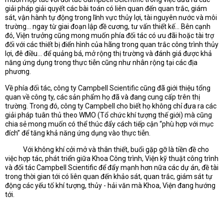
giải pháp giải quyết các bài toán có liên quan đến quan trắc, giám
sát, vận hành tự động trong lĩnh vực thủy lợi, tài nguyên nước và môi
trường… ngay từ giai đoạn lập đề cương, tư vấn thiết kế… Bên cạnh
đó, Viện trưởng cũng mong muốn phía đối tác có ưu đãi hoặc tài trợ
đối với các thiết bị điển hình của hãng trong quan trắc công trình thủy
lợi, đê điều… để quảng bá, mở rộng thị trường và đánh giá được khả
năng ứng dụng trong thực tiễn cũng như nhân rộng tại các địa
phương.
Về phía đối tác, công ty Campbell Scientific cũng đã giới thiệu tổng
quan về công ty, các sản phẩm họ đã và đang cung cấp trên thị
trường. Trong đó, công ty Campbell cho biết họ không chỉ đưa ra các
giải pháp tuân thủ theo WMO (Tổ chức khí tượng thế giới) mà cũng
chia sẻ mong muốn có thể thúc đẩy cách tiếp cận “phù hợp với mục
đích” để tăng khả năng ứng dụng vào thực tiễn.
Với không khí cởi mở và thân thiết, buổi gặp gỡ là tiền đề cho
việc hợp tác, phát triển giữa Khoa Công trình, Viện kỹ thuật công trình
và đối tác Campbell Scientific để đẩy mạnh hơn nữa các dự án, đề tài
trong thời gian tới có liên quan đến khảo sát, quan trắc, giám sát tự
động các yếu tố khí tượng, thủy - hải văn mà Khoa, Viện đang hướng
tới.