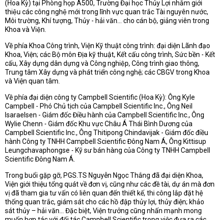
(Hoa Kỳ) tại Phòng họp A500, Trường Đại học Thủy Lợi nhằm giới
thiệu các công nghệ mới trong lĩnh vực quan trắc Tài nguyên nước,
Môi trường, Khí tượng, Thủy - hải văn… cho cán bộ, giảng viên trong
Khoa và Viện.
Về phía Khoa Công trình, Viện Kỹ thuật công trình: đại diện Lãnh đạo
Khoa, Viện; các Bộ môn Địa kỹ thuật, Kết cấu công trình, Sức bền - Kết
cấu, Xây dựng dân dựng và Công nghiệp, Công trình giao thông,
Trung tâm Xây dựng và phát triển công nghệ; các CBGV trong Khoa
và Viện quan tâm.
Về phía đại diện công ty Campbell Scientific (Hoa Kỳ): Ông Kyle
Campbell - Phó Chủ tịch của Campbell Scientific Inc., Ông Neil
Isaraelsen - Giám đốc Điều hành của Campbell Scientific Inc., Ông
Wylie Chenn - Giám đốc Khu vực Châu Á Thái Bình Dương của
Campbell Scientific Inc., Ông Thitipong Chindavijak - Giám đốc điều
hành Công ty TNHH Campbell Scientific Đông Nam Á, Ông Kittisup
Leungchavaphongse - Kỹ sư bán hàng của Công ty TNHH Campbell
Scientific Đông Nam Á.
Trong buổi gặp gỡ, PGS.TS Nguyễn Ngọc Thắng đã đại diện Khoa,
Viện giới thiệu tổng quát về đơn vị, cũng như các đề tài, dự án mà đơn
vị đã tham gia tư vấn có liên quan đến thiết kế, thi công lắp đặt hệ
thống quan trắc, giám sát cho các hồ đập thủy lợi, thủy điện; khảo
sát thủy – hải văn... Đặc biệt, Viện trưởng cũng nhấn mạnh mong
muốn hợp tác với đối tác Campbell Scientific trong việc đưa ra các