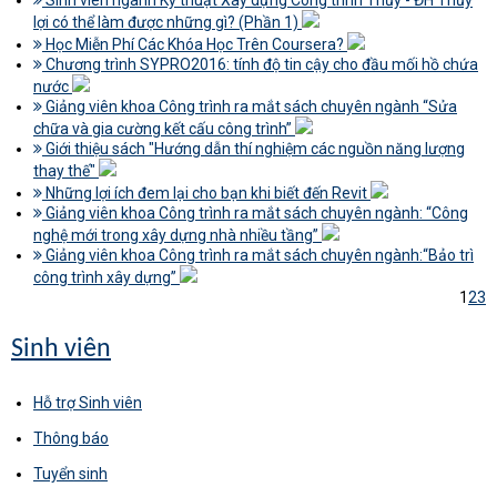
Sinh viên ngành Kỹ thuật Xây dựng Công trình Thủy - ĐH Thủy
lợi có thể làm được những gì? (Phần 1)
Học Miễn Phí Các Khóa Học Trên Coursera?
Chương trình SYPRO2016: tính độ tin cậy cho đầu mối hồ chứa
nước
Giảng viên khoa Công trình ra mắt sách chuyên ngành “Sửa
chữa và gia cường kết cấu công trình”
Giới thiệu sách "Hướng dẫn thí nghiệm các nguồn năng lượng
thay thế"
Những lợi ích đem lại cho bạn khi biết đến Revit
Giảng viên khoa Công trình ra mắt sách chuyên ngành: “Công
nghệ mới trong xây dựng nhà nhiều tầng”
Giảng viên khoa Công trình ra mắt sách chuyên ngành:“Bảo trì
công trình xây dựng”
1
2
3
Sinh viên
Hỗ trợ Sinh viên
Thông báo
Tuyển sinh