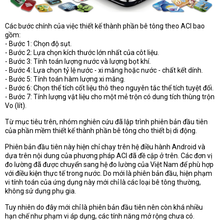
Các bước chính của việc thiết kế thành phần bê tông theo ACI bao
gồm:
- Bước 1: Chọn độ sụt.
- Bước 2: Lựa chọn kích thước lớn nhất của côt liệu.
- Bước 3: Tính toán lượng nước và lượng bọt khí.
- Bước 4: Lựa chọn tỷ lệ nước - xi măng hoặc nước - chất kết dính.
- Bước 5: Tính toán hàm lượng xi măng.
- Bước 6: Chọn thể tích cốt liệu thô theo nguyên tắc thể tích tuyệt đối.
- Bước 7: Tính lượng vật liệu cho một mẻ trộn có dung tích thùng trộn
Vo (lít).
Từ mục tiêu trên, nhóm nghiên cứu đã lập trình phiên bản đầu tiên
của phần mềm thiết kế thành phần bê tông cho thiết bị di động.
Phiên bản đầu tiên này hiện chỉ chạy trên hệ điều hành Android và
dựa trên nội dung của phương pháp ACI đã đề cập ở trên. Các đơn vị
đo lường đã được chuyển sang hệ đo lường của Việt Nam để phù hợp
với điều kiện thực tế trong nước. Do mới là phiên bản đầu, hiện phạm
vi tính toán của ứng dụng này mới chỉ là các loại bê tông thường,
không sử dụng phụ gia.
Tuy nhiên do đây mới chỉ là phiên bản đầu tiên nên còn khá nhiều
hạn chế như phạm vi áp dụng, các tính năng mở rộng chưa có.