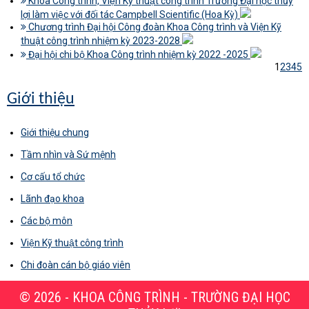
Khoa Công trình, Viện Kỹ thuật công trình Trường Đại học thủy
lợi làm việc với đối tác Campbell Scientific (Hoa Kỳ)
Chương trình Đại hội Công đoàn Khoa Công trình và Viện Kỹ
thuật công trình nhiệm kỳ 2023-2028
Đại hội chi bộ Khoa Công trình nhiệm kỳ 2022 -2025
1
2
3
4
5
Giới thiệu
Giới thiệu chung
Tầm nhìn và Sứ mệnh
Cơ cấu tổ chức
Lãnh đạo khoa
Các bộ môn
Viện Kỹ thuật công trình
Chi đoàn cán bộ giáo viên
© 2026 - KHOA CÔNG TRÌNH - TRƯỜNG ĐẠI HỌC