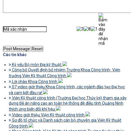
Các tin khác
Kỷ yếu Bộ môn Địa kỹ thuật
Công bố Quyết định bổ nhiệm Trưởng Khoa Công trình- Viện
trưởng Viện Kỹ thuật Công trình
Lời chào Khoa Công trình
07 video giới thiệu Khoa Công trình, các ngành đào tạo Đại học
và cam kết đầu ra!
Viện Kỹ thuật công trình (Trường Đại học Thủy lợi) tham gia xây
dựng Đề án nâng cao an toàn hệ thống đê điều tỉnh Quảng Ninh
thích ứng biến đổi khí hậu
Video giới thiệu Viện Kỹ thuật công trình
Sơ đồ tổ chức và Danh sách cán bộ chuyên gia Viện Kỹ thuật
Công trình