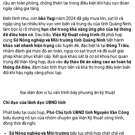
cầu an toàn phòng, chống thiên tai trong điều kiện khí hậu cực đoan
ngày càng gia tăng.
Điển hình như, cơn
bão Yagi
năm 2024 đã gây mưa lớn, sạt lở và
ngập úng tại nhiều khu vực ven biển và trung du của tỉnh Quảng Ninh,
làm bộc lộ rõ những
hạn chế trong khả năng ứng phó của hệ thống
đê điều hiện có
. Sau bão,
Viện Kỹ thuật công trình
đã phối hợp
cùng
Sở Nông nghiệp và Môi trường tỉnh Quảng Ninh
tiến hành
khảo sát nhanh hiện trạng
các tuyến đê, đặc biệt là tại
Đông Triều
,
nhằm đánh giá mức độ an toàn, nguy cơ sạt trượt và đề xuất giải
pháp khắc phục khẩn cấp. Kết quả khảo sát là cơ sở khoa học quan
trọng để Viện tổng hợp, đưa vào
dự thảo Đề án nâng cao an toàn hệ
thống đê điều
, đảm bảo tính thực tiễn và khả thi trong điều kiện biến
đổi khí hậu ngày càng phức tạp.
Đại diện đơn vị tư vấn trình bày phương án kỹ thuật
Chỉ đạo của lãnh đạo UBND tỉnh
Phát biểu tại cuộc họp,
Phó Chủ tịch UBND tỉnh Nguyễn Văn Công
biểu dương nỗ lực của nhóm chuyên gia Viện Kỹ thuật công trình,
đồng thời đề nghị:
Sở Nông nghiệp và Môi trường
tiếp tục phối hợp chặt chẽ với