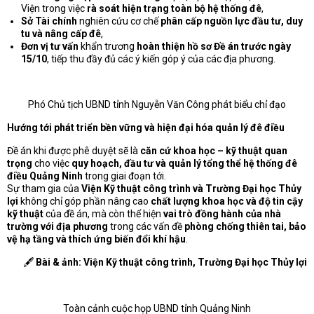
Viện trong việc
rà soát hiện trạng toàn bộ hệ thống đê
,
Sở Tài chính
nghiên cứu cơ chế
phân cấp nguồn lực đầu tư, duy
tu và nâng cấp đê
,
Đơn vị tư vấn
khẩn trương
hoàn thiện hồ sơ Đề án trước ngày
15/10
, tiếp thu đầy đủ các ý kiến góp ý của các địa phương.
Phó Chủ tịch UBND tỉnh Nguyễn Văn Công phát biểu chỉ đạo
Hướng tới phát triển bền vững và hiện đại hóa quản lý đê điều
Đề án khi được phê duyệt sẽ là
căn cứ khoa học – kỹ thuật quan
trọng
cho việc
quy hoạch, đầu tư và quản lý tổng thể hệ thống đê
điều Quảng Ninh
trong giai đoạn tới.
Sự tham gia của
Viện Kỹ thuật công trình và Trường Đại học Thủy
lợi
không chỉ góp phần nâng cao
chất lượng khoa học và độ tin cậy
kỹ thuật
của đề án, mà còn thể hiện
vai trò đồng hành của nhà
trường với địa phương
trong các vấn đề
phòng chống thiên tai, bảo
vệ hạ tầng và thích ứng biến đổi khí hậu
.
🖋
Bài & ảnh: Viện Kỹ thuật công trình, Trường Đại học Thủy lợi
Toàn cảnh cuộc họp UBND tỉnh Quảng Ninh