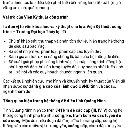
trước thiên tai, tạo điều kiện phát triển bền vững kinh tế - xã hội, giữ
vững an ninh, quốc phòng.
Vai trò của Viện Kỹ thuật công trình
Là
đơn vị tư vấn khoa học và kỹ thuật chủ lực
,
Viện Kỹ thuật công
trình – Trường Đại học Thủy lợi
đã:
Chủ trì khảo sát, thu thập và phân tích dữ liệu hiện trạng hệ thống
đê điều sau bão Yagi;
Rà soát nhiệm vụ, phân loại, phân cấp các tuyến đê ;
Đánh giá an toàn, khả năng chống lũ, bão của hệ thống đê điều;
Đề xuất giải pháp phi công trình và giải pháp công trình đồng bộ
phù hợp với đặc thù của từng tuyến đê, quy hoạch phát triển kinh
tế – xã hội và các quy hoạch chuyên ngành liên quan.
Các kết quả nghiên cứu, mô hình và khuyến nghị kỹ thuật của Viện đã
nhận được
sự đánh giá cao của lãnh đạo UBND tỉnh
và các sở,
ngành tham dự.
Tổng quan hiện trạng hệ thống đê điều tỉnh Quảng Ninh
Tỉnh Quảng Ninh hiện có
trên 341 km đê các cấp (III, IV, V)
cùng hệ
thống công trình phụ trợ như
cống, kè, trạm bơm và các tuyến đê
cửa sông
. Mặc dù nhiều đoạn đã được đầu tư nâng cấp, song hệ
thống vẫn còn
nhiều vị trí xung yếu, xuống cấp
, chưa đáp ứng yêu