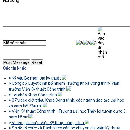
Các tin khác
Kỷ yếu Bộ môn Địa kỹ thuật
Công bố Quyết định bổ nhiệm Trưởng Khoa Công trình- Viện
trưởng Viện Kỹ thuật Công trình
Lời chào Khoa Công trình
07 video giới thiệu Khoa Công trình, các ngành đào tạo Đại học
và cam kết đầu ra!
Viện Kỹ thuật Công trình - Trường Đại học Thủy lợi tuyển dụng 3
nam kỹ sư
Video giới thiệu Viện Kỹ thuật công trình
Sơ đồ tổ chức và Danh sách cán bộ chuyên gia Viện Kỹ thuật