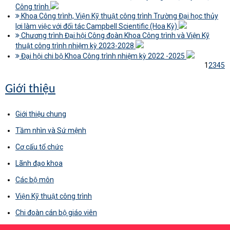
Công trình
Khoa Công trình, Viện Kỹ thuật công trình Trường Đại học thủy
lợi làm việc với đối tác Campbell Scientific (Hoa Kỳ)
Chương trình Đại hội Công đoàn Khoa Công trình và Viện Kỹ
thuật công trình nhiệm kỳ 2023-2028
Đại hội chi bộ Khoa Công trình nhiệm kỳ 2022 -2025
1
2
3
4
5
Giới thiệu
Giới thiệu chung
Tầm nhìn và Sứ mệnh
Cơ cấu tổ chức
Lãnh đạo khoa
Các bộ môn
Viện Kỹ thuật công trình
Chi đoàn cán bộ giáo viên