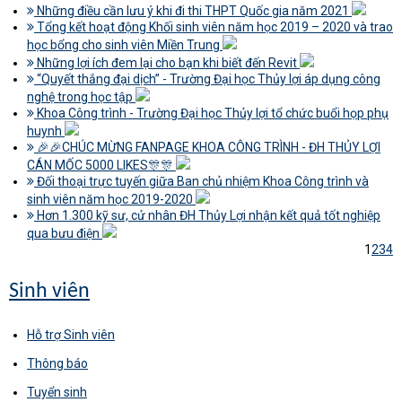
Những điều cần lưu ý khi đi thi THPT Quốc gia năm 2021
Tổng kết hoạt động Khối sinh viên năm học 2019 – 2020 và trao
học bổng cho sinh viên Miền Trung
Những lợi ích đem lại cho bạn khi biết đến Revit
“Quyết thắng đại dịch” - Trường Đại học Thủy lợi áp dụng công
nghệ trong học tập
Khoa Công trình - Trường Đại học Thủy lợi tổ chức buổi họp phụ
huynh
🎉🎉CHÚC MỪNG FANPAGE KHOA CÔNG TRÌNH - ĐH THỦY LỢI
CÁN MỐC 5000 LIKES🎊🎊
Đối thoại trực tuyến giữa Ban chủ nhiệm Khoa Công trình và
sinh viên năm học 2019-2020
Hơn 1.300 kỹ sư, cử nhân ĐH Thủy Lợi nhận kết quả tốt nghiệp
qua bưu điện
1
2
3
4
Sinh viên
Hỗ trợ Sinh viên
Thông báo
Tuyển sinh