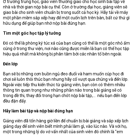
Ở trường trung học, giáo viên thường giao cho học sinh bài tập về
nhà và thời gian nộp bài cụ thể. Còn ở trường đại học, giảng viên sẽ
giao bài cho sinh viên chuẩn bị trong suốt cả học kỳ. Hãy tải về máy
một phần mềm sắp xếp hay để một cuốn lịch trên bàn, bất cứ thứ gì
hữu dụng để giúp bạn nhớ nộp bài đúng hạn.
Tìm một góc học tập lý tưởng
Đó có thể là phòng ký túc xá của bạn cũng có thể là một góc nhỏ ấm
cúng ở trong thư viện, nơi nào cũng được miễn là bạn có thể học tập
hiệu quả nhất mà không bị phân tâm bởi các nhân tố bên ngoài.
Đến lớp
Bạn sẽ bị những cơn buồn ngủ đeo đuổi và ham muốn cúp học đi
chơi sẽ luôn thôi thúc bạn nhưng hãy cố vượt qua chúng và đến lớp.
Ngoài việc tiếp thu kiến thức từ giảng viên, bạn còn có thêm nhiều
thông tin quan trọng như những phần nào trong bài giảng sẽ có
trong đề thi, thay đổi trong hạn chót nộp bài tập,… nếu bạn đến lớp
đều đặn đấy.
Hãy làm bài tập và nộp bài đúng hạn
Giảng viên đã tốn hàng giờ liền để chuẩn bị bài giảng và sắp xếp lịch
giảng dạy để sinh viên biết mình phải làm gì, vào lúc nào. Và với họ,
một trong những lý do vớ vẩn nhất của sinh viên đó chính là "em