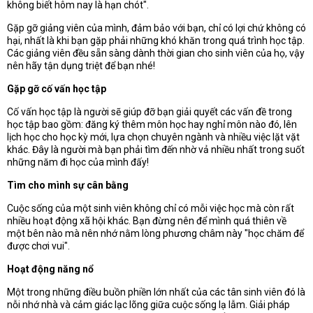
không biết hôm nay là hạn chót".
Gặp gỡ giảng viên của mình, đảm bảo với bạn, chỉ có lợi chứ không có
hại, nhất là khi bạn gặp phải những khó khăn trong quá trình học tập.
Các giảng viên đều sẵn sàng dành thời gian cho sinh viên của họ, vậy
nên hãy tận dụng triệt để bạn nhé!
Gặp gỡ cố vấn học tập
Cố vấn học tập là người sẽ giúp đỡ bạn giải quyết các vấn đề trong
học tập bao gồm: đăng ký thêm môn học hay nghỉ môn nào đó, lên
lịch học cho học kỳ mới, lựa chọn chuyên ngành và nhiều việc lặt vặt
khác. Đây là người mà bạn phải tìm đến nhờ vả nhiều nhất trong suốt
những năm đi học của mình đấy!
Tìm cho mình sự cân bằng
Cuộc sống của một sinh viên không chỉ có mỗi việc học mà còn rất
nhiều hoạt động xã hội khác. Bạn đừng nên để mình quá thiên về
một bên nào mà nên nhớ nằm lòng phương châm này "học chăm để
được chơi vui".
Hoạt động năng nổ
Một trong những điều buồn phiền lớn nhất của các tân sinh viên đó là
nỗi nhớ nhà và cảm giác lạc lõng giữa cuộc sống lạ lẫm. Giải pháp