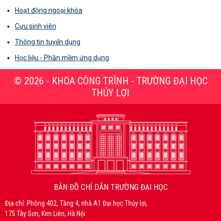
Hoạt động ngoại khóa
Cựu sinh viên
Thông tin tuyển dụng
Học liệu - Phần mềm ứng dụng
© 2026 - KHOA CÔNG TRÌNH - TRƯỜNG ĐẠI HỌC
THỦY LỢI
BẢN ĐỒ CHỈ DẪN TRƯỜNG ĐẠI HỌC
Địa chỉ: Phòng 402, Tầng 4, nhà A1 Đại học Thủy lợi,
175 Tây Sơn, Kim Liên, Hà Nội