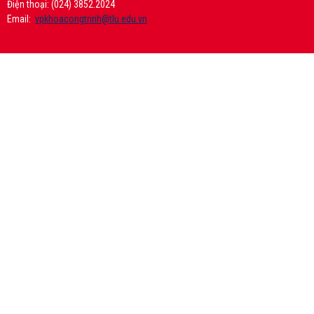
Điện thoại: (024) 3852.2024
Email:
vpkhoacongtrinh@tlu.edu.vn