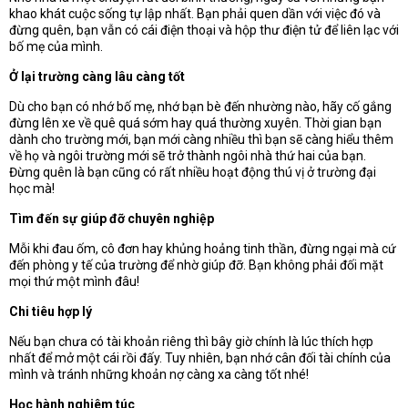
khao khát cuộc sống tự lập nhất. Bạn phải quen dần với việc đó và
đừng quên, bạn vẫn có cái điện thoại và hộp thư điện tử để liên lạc với
bố mẹ của mình.
Ở lại trường càng lâu càng tốt
Dù cho bạn có nhớ bố mẹ, nhớ bạn bè đến nhường nào, hãy cố gắng
đừng lên xe về quê quá sớm hay quá thường xuyên. Thời gian bạn
dành cho trường mới, bạn mới càng nhiều thì bạn sẽ càng hiểu thêm
về họ và ngôi trường mới sẽ trở thành ngôi nhà thứ hai của bạn.
Đừng quên là bạn cũng có rất nhiều hoạt động thú vị ở trường đại
học mà!
Tìm đến sự giúp đỡ chuyên nghiệp
Mỗi khi đau ốm, cô đơn hay khủng hoảng tinh thần, đừng ngại mà cứ
đến phòng y tế của trường để nhờ giúp đỡ. Bạn không phải đối mặt
mọi thứ một mình đâu!
Chi tiêu hợp lý
Nếu bạn chưa có tài khoản riêng thì bây giờ chính là lúc thích hợp
nhất để mở một cái rồi đấy. Tuy nhiên, bạn nhớ cân đối tài chính của
mình và tránh những khoản nợ càng xa càng tốt nhé!
Học hành nghiêm túc