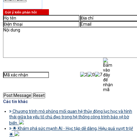
Gửi ý kiến phản hồi
Các tin khác
Chương trình mô phỏng mối quan hệ thủy động lực học và hình
thái giữa ba yếu tố chủ đạo trong hệ thống công trình bảo vệ bờ
biển.
🌟 Khám phá sức mạnh AI - Học tập dễ dàng, Hiệu quả vượt trội!
🌟