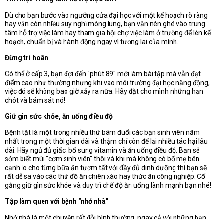
Dù cho bạn bước vào ngưỡng cửa đại học với một kế hoạch rõ ràng
hay vẫn còn nhiều suy nghĩ mông lung, bạn vẫn nên ghé vào trung
tâm hỗ trợ việc làm hay tham gia hội chợ việc làm ở trường để lên kế
hoạch, chuẩn bị và hành động ngay vì tương lai của mình.
Đừng trì hoãn
Có thể ở cấp 3, bạn đợi đến "phút 89" mới làm bài tập mà vẫn đạt
điểm cao như thường nhưng khi vào môi trường đại học năng động,
việc đó sẽ không bao giờ xảy ra nữa. Hãy đặt cho mình những hạn
chót và bám sát nó!
Giữ gìn sức khỏe, ăn uống điều độ
Bệnh tật là một trong nhiều thứ bám đuổi các bạn sinh viên năm
nhất trong một thời gian dài và thậm chí còn để lại nhiều tác hại lâu
dài. Hãy ngủ đủ giấc, bổ sung vitamin và ăn uống điều độ. Bạn sẽ
sớm biết mùi "cơm sinh viên" thôi và khi mà không có bố mẹ bên
cạnh lo cho từng bữa ăn tươm tất với đầy đủ dinh dưỡng thì bạn sẽ
rất dễ sa vào các thứ đồ ăn chiên xào hay thức ăn công nghiệp. Cố
gắng giữ gìn sức khỏe và duy trì chế độ ăn uống lành mạnh bạn nhé!
Tập làm quen với bệnh "nhớ nhà"
Nhớ nhà là một chuyện rất đỗi bình thường, ngay cả với những bạn