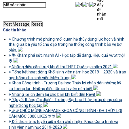
Các tin khác
Chương trình mô phỏng mối quan hệ thủy động lực học và hình
thái giữa ba yếu tố chủ đạo trong hệ thống công trình bảo vệ bờ
biển.
🌟 Khám phá sức mạnh AI - Học tập dễ dàng, Hiệu quả vượt trội!
🌟
Những điều cần lưu ý khi đi thi THPT Quốc gia năm 2021
Tổng kết hoạt động Khối sinh viên năm học 2019 – 2020 và trao
học bổng cho sinh viên Miền Trung
Khoa Công trình - Trường Đại học Thủy lợi chào đón những kỹ
sư tương lai - Những điều tân sinh viên nên biết
Những lợi ích đem lại cho bạn khi biết đến Revit
“Quyết thắng đại dịch” - Trường Đại học Thủy lợi áp dụng công
nghệ trong học tập
🎉🎉CHÚC MỪNG FANPAGE KHOA CÔNG TRÌNH - ĐH THỦY LỢI
CÁN MỐC 5000 LIKES🎊🎊
Đối thoại trực tuyến giữa Ban chủ nhiệm Khoa Công trình và
sinh viên năm học 2019-2020