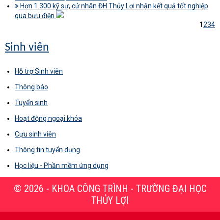
Hơn 1.300 kỹ sư, cử nhân ĐH Thủy Lợi nhận kết quả tốt nghiệp
qua bưu điện
1
2
3
4
Sinh viên
Hỗ trợ Sinh viên
Thông báo
Tuyển sinh
Hoạt động ngoại khóa
Cựu sinh viên
Thông tin tuyển dụng
Học liệu - Phần mềm ứng dụng
© 2026 - KHOA CÔNG TRÌNH - TRƯỜNG ĐẠI HỌC
THỦY LỢI