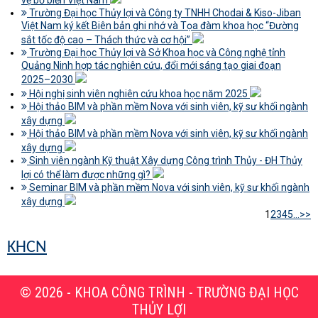
vệ bờ biển Việt Nam
Trường Đại học Thủy lợi và Công ty TNHH Chodai & Kiso-Jiban
Việt Nam ký kết Biên bản ghi nhớ và Tọa đàm khoa học “Đường
sắt tốc độ cao – Thách thức và cơ hội”
Trường Đại học Thủy lợi và Sở Khoa học và Công nghệ tỉnh
Quảng Ninh hợp tác nghiên cứu, đổi mới sáng tạo giai đoạn
2025–2030
Hội nghị sinh viên nghiên cứu khoa học năm 2025
Hội thảo BIM và phần mềm Nova với sinh viên, kỹ sư khối ngành
xây dựng
Hội thảo BIM và phần mềm Nova với sinh viên, kỹ sư khối ngành
xây dựng
Sinh viên ngành Kỹ thuật Xây dựng Công trình Thủy - ĐH Thủy
lợi có thể làm được những gì?
Seminar BIM và phần mềm Nova với sinh viên, kỹ sư khối ngành
xây dựng
1
2
3
4
5
...
>>
KHCN
© 2026 - KHOA CÔNG TRÌNH - TRƯỜNG ĐẠI HỌC
THỦY LỢI