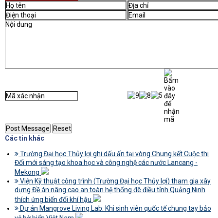
Các tin khác
Trường Đại học Thủy lợi ghi dấu ấn tại vòng Chung kết Cuộc thi
Đổi mới sáng tạo khoa học và công nghệ các nước Lancang -
Mekong
Viện Kỹ thuật công trình (Trường Đại học Thủy lợi) tham gia xây
dựng Đề án nâng cao an toàn hệ thống đê điều tỉnh Quảng Ninh
thích ứng biến đổi khí hậu
Dự án Mangrove Living Lab: Khi sinh viên quốc tế chung tay bảo