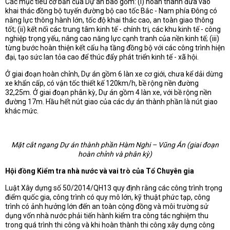
Các mục tiêu cơ bản của Dự án bao gồm: (i) hoàn thành đưa vào
khai thác đồng bộ tuyến đường bộ cao tốc Bắc - Nam phía Đông có
năng lực thông hành lớn, tốc độ khai thác cao, an toàn giao thông
tốt; (ii) kết nối các trung tâm kinh tế - chính trị, các khu kinh tế - công
nghiệp trọng yếu, nâng cao năng lực cạnh tranh của nền kinh tế; (iii)
từng bước hoàn thiện kết cấu hạ tầng đồng bộ với các công trình hiện
đại, tạo sức lan tỏa cao để thúc đẩy phát triển kinh tế - xã hội.
Ở giai đoạn hoàn chỉnh, Dự án gồm 6 làn xe cơ giới, chưa kể dải dừng
xe khẩn cấp, có vận tốc thiết kế 120km/h, bề rộng nền đường
32,25m. Ở giai đoạn phân kỳ, Dự án gồm 4 làn xe, với bề rộng nền
đường 17m. Hầu hết nút giao của các dự án thành phần là nút giao
khác mức.
Mặt cắt ngang Dự án thành phần Hàm Nghi – Vũng Án (giai đoạn
hoàn chỉnh và phân kỳ)
Hội đồng Kiểm tra nhà nước và vai trò của Tổ Chuyên gia
Luật Xây dựng số 50/2014/QH13 quy định rằng các công trình trọng
điểm quốc gia, công trình có quy mô lớn, kỹ thuật phức tạp, công
trình có ảnh hưởng lớn đến an toàn cộng đồng và môi trường sử
dụng vốn nhà nước phải tiến hành kiểm tra công tác nghiệm thu
trong quá trình thi công và khi hoàn thành thi công xây dựng công