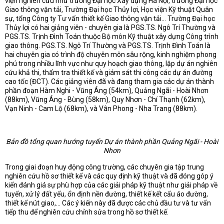
viện nghiên cứu như trường Đại học Xây dựng Hà Nội, trường Đại học
Giao thông vận tải, Trường Đại học Thủy lợi, Học viện Kỹ thuật Quân
sự, tổng Công ty Tư vấn thiết kế Giao thông vận tải… Trường Đại học
Thủy lợi có hai giảng viên - chuyên gia là PGS.TS. Ngô Trí Thường và
PGS.TS. Trịnh Đình Toán thuộc Bộ môn Kỹ thuật xây dựng Công trình
giao thông. PGS.TS. Ngô Trí Thường và PGS.TS. Trịnh Đình Toán là
hai chuyên gia có trình độ chuyên môn sâu rộng, kinh nghiệm phong
phú trong nhiều lĩnh vực như quy hoạch giao thông, lập dự án nghiên
cứu khả thi, thẩm tra thiết kế và giám sát thi công các dự án đường
cao tốc (ĐCT). Các giảng viên đã và đang tham gia các dự án thành
phần đoạn Hàm Nghi - Vũng Áng (54km), Quảng Ngãi - Hoài Nhơn
(88km), Vũng Áng - Bùng (58km), Quy Nhơn - Chí Thạnh (62km),
Vạn Ninh - Cam Lộ (68km), và Vân Phong - Nha Trang (88km).
Bản đồ tổng quan hướng tuyến
Dự án thành phần
Quảng Ngãi - Hoài
Nhơn
Trong giai đoạn huy động công trường, các chuyên gia tập trung
nghiên cứu hồ sơ thiết kế và các quy định kỹ thuật và đã đóng góp ý
kiến đánh giá sự phù hợp của các giải pháp kỹ thuật như giải pháp về
tuyến, xử lý đất yếu, ổn định nền đường, thiết kế kết cấu áo đường,
thiết kế nút giao,… Các ý kiến này đã được các chủ đầu tư và tư vấn
tiếp thu để nghiên cứu chỉnh sửa trong hồ sơ thiết kế.