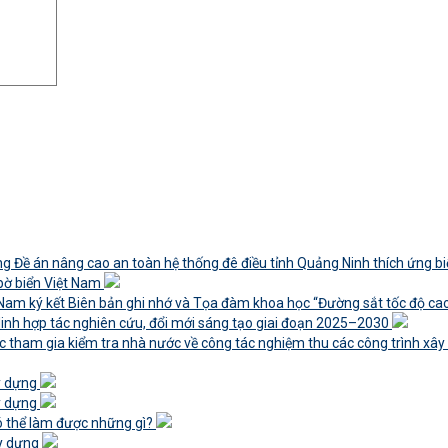
ng Đề án nâng cao an toàn hệ thống đê điều tỉnh Quảng Ninh thích ứng bi
 bờ biển Việt Nam
 Nam ký kết Biên bản ghi nhớ và Tọa đàm khoa học “Đường sắt tốc độ ca
inh hợp tác nghiên cứu, đổi mới sáng tạo giai đoạn 2025–2030
c tham gia kiểm tra nhà nước về công tác nghiệm thu các công trình xâ
ây dựng
ây dựng
có thể làm được những gì?
ây dựng