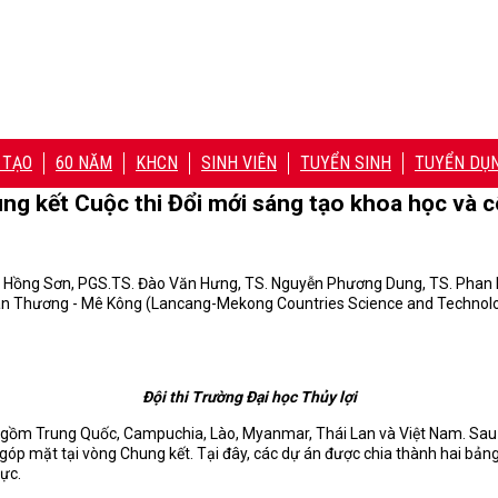
 TẠO
60 NĂM
KHCN
SINH VIÊN
TUYỂN SINH
TUYỂN DỤ
hung kết Cuộc thi Đổi mới sáng tạo khoa học v
g Hồng Sơn, PGS.TS. Đào Văn Hưng, TS. Nguyễn Phương Dung, TS. Phan 
Lan Thương - Mê Kông (Lancang-Mekong Countries Science and Technolog
Đội thi Trường Đại học Thủy lợi
ực gồm Trung Quốc, Campuchia, Lào, Myanmar, Thái Lan và Việt Nam. Sau 
n góp mặt tại vòng Chung kết. Tại đây, các dự án được chia thành hai bảng
ực.