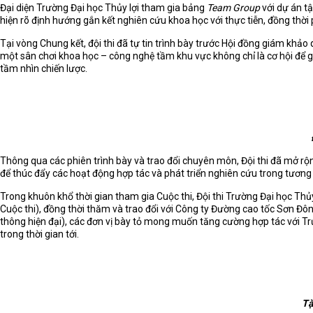
Đại diện Trường Đại học Thủy lợi tham gia bảng
Team Group
với dự án t
hiện rõ định hướng gắn kết nghiên cứu khoa học với thực tiễn, đồng thời
Tại vòng Chung kết, đội thi đã tự tin trình bày trước Hội đồng giám khả
một sân chơi khoa học – công nghệ tầm khu vực không chỉ là cơ hội để gi
tầm nhìn chiến lược.
Thông qua các phiên trình bày và trao đổi chuyên môn, Đội thi đã mở rộ
để thúc đẩy các hoạt động hợp tác và phát triển nghiên cứu trong tương l
Trong khuôn khổ thời gian tham gia Cuộc thi, Đội thi Trường Đại học Th
Cuộc thi), đồng thời thăm và trao đổi với Công ty Đường cao tốc Sơn Đ
thông hiện đại), các đơn vị bày tỏ mong muốn tăng cường hợp tác với Trườ
trong thời gian tới.
Tặ