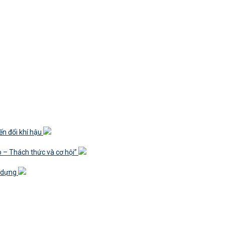
ến đổi khí hậu
o – Thách thức và cơ hội”
y dựng