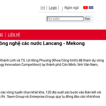
(+)
Login
Ngôn ngữ:
NG
LIÊN HỆ
à công nghệ các nước Lancang - Mekong
Khánh Linh và TS. Lê Hồng Phương (Khoa Công trình) đã tham dự vòng
y Innovation Competition) tại thành phố Côn Minh, tỉnh Vân Nam,
các vòng tuyển chọn khắt khe, 120 đội xuất sắc bước vào Bán kết với
 thi:
Team Group
và
Enterprise Group
, quy tụ đông đảo các nhà khoa