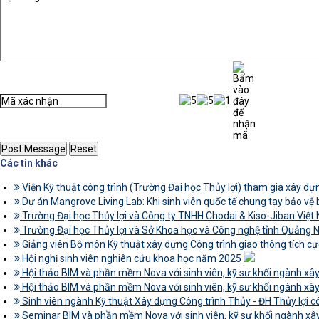
Các tin khác
Viện Kỹ thuật công trình (Trường Đại học Thủy lợi) tham gia xây dự
Dự án Mangrove Living Lab: Khi sinh viên quốc tế chung tay bảo vệ
Trường Đại học Thủy lợi và Công ty TNHH Chodai & Kiso-Jiban Việt
Trường Đại học Thủy lợi và Sở Khoa học và Công nghệ tỉnh Quảng N
Giảng viên Bộ môn Kỹ thuật xây dựng Công trình giao thông tích cự
Hội nghị sinh viên nghiên cứu khoa học năm 2025
Hội thảo BIM và phần mềm Nova với sinh viên, kỹ sư khối ngành x
Hội thảo BIM và phần mềm Nova với sinh viên, kỹ sư khối ngành x
Sinh viên ngành Kỹ thuật Xây dựng Công trình Thủy - ĐH Thủy lợi 
Seminar BIM và phần mềm Nova với sinh viên, kỹ sư khối ngành x