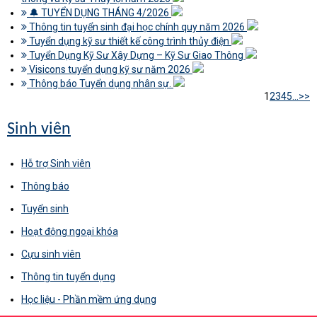
🔔 TUYỂN DỤNG THÁNG 4/2026
Thông tin tuyển sinh đại học chính quy năm 2026
Tuyển dụng kỹ sư thiết kế công trình thủy điện
Tuyển Dụng Kỹ Sư Xây Dựng – Kỹ Sư Giao Thông
Visicons tuyển dụng kỹ sư năm 2026
Thông báo Tuyển dụng nhân sự.
1
2
3
4
5
...
>>
Sinh viên
Hỗ trợ Sinh viên
Thông báo
Tuyển sinh
Hoạt động ngoại khóa
Cựu sinh viên
Thông tin tuyển dụng
Học liệu - Phần mềm ứng dụng