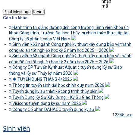
Các tin khác
Hành trình từ giảng đường đến công trường: Sinh viên Khóa 64
khoa Công trình, Trường Đại học Thủy lợi chính thức thực tập tại
Công ty cổ phần Ecoba Việt Nam
Sinh viên k63 ngành Công nghệ kỹ thuật xây dựng bảo vệ thành
công Đồ án tốt nghiệp học kỳ 2 năm học 2025 – 2026
Sinh viên k63 ngành Công nghệ kỹ thuật xây dựng bảo vệ thành
công Đồ án tốt nghiệp học kỳ 2 năm học 2025 – 2026
Công ty CP Tư vấn Kỹ thuật Aquatic tuyển dụng Kỹ sư Giao
thông và Kỹ sư Thủy lợi năm 2026
🔔 TUYỂN DỤNG THÁNG 4/2026
Thông tin tuyển sinh đại học chính quy năm 2026
Tuyển dụng kỹ sư thiết kế công trình thủy điện
Tuyển Dụng Kỹ Sư Xây Dựng – Kỹ Sư Giao Thông
Visicons tuyển dụng kỹ sư năm 2026
Công ty Cổ phần DAHACO tuyển dụng kỹ sư
1
2
3
4
5
...
>>
Sinh viên