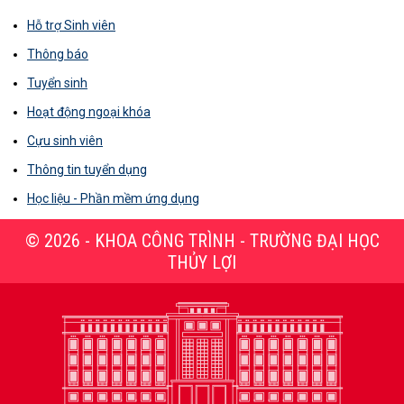
Hỗ trợ Sinh viên
Thông báo
Tuyển sinh
Hoạt động ngoại khóa
Cựu sinh viên
Thông tin tuyển dụng
Học liệu - Phần mềm ứng dụng
© 2026 - KHOA CÔNG TRÌNH - TRƯỜNG ĐẠI HỌC
THỦY LỢI