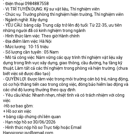
- Điện thoại 0984887558
- VỊ TRÍ TUYỂN DỤNG: Kỹ sư vật liệu, Thí nghiệm viên
- Chức vụ: Trưởng phòng thí nghiệm hiện trường, Thí nghiệm viên
- Ngành nghề: Xây dựng
- YÊU CẦU: bằng cấp Trung cấp trở lên độ tuổi: Từ 22-35, ưu tiên
những người đã có kinh nghiệm trong ngành
- Hình thức làm việc: Theo giờ Hành chính
- Địa điểm làm việc: Hà Nội
- Mức lương : 10-15 triệu
- Số lượng cần tuyển : 05 Nam
- Mô tả công việc: Nắm vững các quy trình thí nghiệm vật liệu xây
dựng trong lĩnh vực xây dựng, giao thông, cầu đường, hạ tầng kỹ
thuật; Làm tất cả các thí nghiệm trong phòng và hiện trường. (chưa
biết việc sẽ được đào tạo)
- QUYỀN LỢI: Được làm việc trong môi trường cán bộ trẻ, năng động,
có cơ hội thăng tiến cao trong công việc, đóng bảo hiểm lao động và
các chế độ lương thưởng theo quy định.
- Yêu cầu khác: Nhanh nhẹn, nhiệt tình và có trách nhiệm với công
việc.
-Hồ sơ bao gồm:
+ Hồ sơ xin việc
+ bằng cấp chứng chỉ liên quan
- Hạn nộp hồ sơ 30/06/2026
- Hình thức nộp hồ sơ Trực tiếp hoặc Email
Hanoiconic.jsc@gmail.com