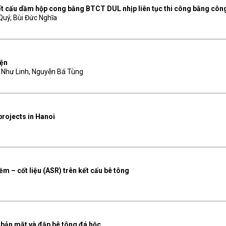
ết cấu dầm hộp cong bằng BTCT DUL nhịp liên tục thi công bằng công
Quý, Bùi Đức Nghĩa
iện
 Như Linh, Nguyễn Bá Tùng
projects in Hanoi
 – cốt liệu (ASR) trên kết cấu bê tông
 bản mặt và đập bê tông đá hộc