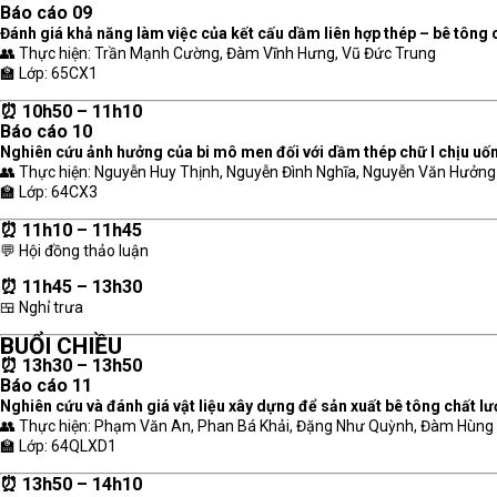
Báo cáo 09
Đánh giá khả năng làm việc của kết cấu dầm liên hợp thép – bê tông 
👥 Thực hiện: Trần Mạnh Cường, Đàm Vĩnh Hưng, Vũ Đức Trung
🏫 Lớp: 65CX1
⏰ 10h50 – 11h10
Báo cáo 10
Nghiên cứu ảnh hưởng của bi mô men đối với dầm thép chữ I chịu uố
👥 Thực hiện: Nguyễn Huy Thịnh, Nguyễn Đình Nghĩa, Nguyễn Văn Hưởng
🏫 Lớp: 64CX3
⏰ 11h10 – 11h45
💬 Hội đồng thảo luận
⏰ 11h45 – 13h30
🍱 Nghỉ trưa
BUỔI CHIỀU
⏰ 13h30 – 13h50
Báo cáo 11
Nghiên cứu và đánh giá vật liệu xây dựng để sản xuất bê tông chất 
👥 Thực hiện: Phạm Văn An, Phan Bá Khải, Đặng Như Quỳnh, Đàm Hùng 
🏫 Lớp: 64QLXD1
⏰ 13h50 – 14h10