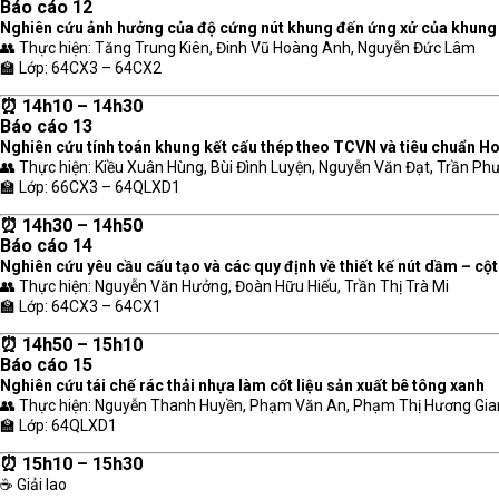
Báo cáo 12
Nghiên cứu ảnh hưởng của độ cứng nút khung đến ứng xử của khung
👥 Thực hiện: Tăng Trung Kiên, Đinh Vũ Hoàng Anh, Nguyễn Đức Lâm
🏫 Lớp: 64CX3 – 64CX2
⏰ 14h10 – 14h30
Báo cáo 13
Nghiên cứu tính toán khung kết cấu thép theo TCVN và tiêu chuẩn H
👥 Thực hiện: Kiều Xuân Hùng, Bùi Đình Luyện, Nguyễn Văn Đạt, Trần P
🏫 Lớp: 66CX3 – 64QLXD1
⏰ 14h30 – 14h50
Báo cáo 14
Nghiên cứu yêu cầu cấu tạo và các quy định về thiết kế nút dầm – c
👥 Thực hiện: Nguyễn Văn Hưởng, Đoàn Hữu Hiếu, Trần Thị Trà Mi
🏫 Lớp: 64CX3 – 64CX1
⏰ 14h50 – 15h10
Báo cáo 15
Nghiên cứu tái chế rác thải nhựa làm cốt liệu sản xuất bê tông xanh
👥 Thực hiện: Nguyễn Thanh Huyền, Phạm Văn An, Phạm Thị Hương Gia
🏫 Lớp: 64QLXD1
⏰ 15h10 – 15h30
☕ Giải lao