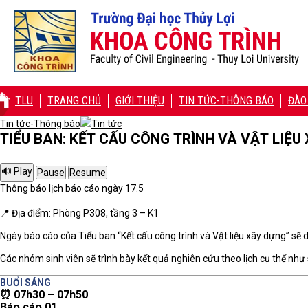
TLU
TRANG CHỦ
GIỚI THIỆU
TIN TỨC-THÔNG BÁO
ĐÀO
Tin tức-Thông báo
Tin tức
TIỂU BAN: KẾT CẤU CÔNG TRÌNH VÀ VẬT LIỆU
Thông báo lịch báo cáo ngày 17.5
📍 Địa điểm: Phòng P308, tầng 3 – K1
Ngày báo cáo của Tiểu ban “Kết cấu công trình và Vật liệu xây dựng” sẽ d
Các nhóm sinh viên sẽ trình bày kết quả nghiên cứu theo lịch cụ thể như
BUỔI SÁNG
⏰ 07h30 – 07h50
Báo cáo 01