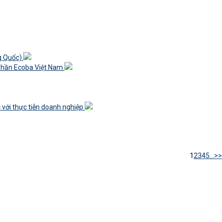
ng Quốc)
ổ phần Ecoba Việt Nam
 với thực tiễn doanh nghiệp
1
2
3
4
5
...
>>