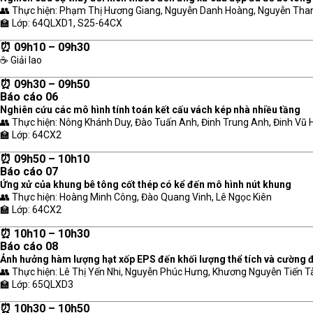
👥 Thực hiện: Phạm Thị Hương Giang, Nguyễn Danh Hoàng, Nguyễn Tha
🏫 Lớp: 64QLXD1, S25-64CX
⏰ 09h10 – 09h30
☕ Giải lao
⏰ 09h30 – 09h50
Báo cáo 06
Nghiên cứu các mô hình tính toán kết cấu vách kép nhà nhiều tầng
👥 Thực hiện: Nông Khánh Duy, Đào Tuấn Anh, Đinh Trung Anh, Đinh Vũ
🏫 Lớp: 64CX2
⏰ 09h50 – 10h10
Báo cáo 07
Ứng xử của khung bê tông cốt thép có kể đến mô hình nút khung
👥 Thực hiện: Hoàng Minh Công, Đào Quang Vinh, Lê Ngọc Kiên
🏫 Lớp: 64CX2
⏰ 10h10 – 10h30
Báo cáo 08
Ảnh hưởng hàm lượng hạt xốp EPS đến khối lượng thể tích và cường 
👥 Thực hiện: Lê Thị Yến Nhi, Nguyễn Phúc Hưng, Khương Nguyễn Tiến T
🏫 Lớp: 65QLXD3
⏰ 10h30 – 10h50