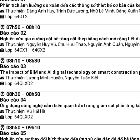
Phân tích ảnh hưởng do xoắn đến các thông số thiết kế cơ bản của k
👥 Thực hiện: Đặng Anh Huy, Trịnh Đức Lương, Nhữ Lê Minh, Đặng Xuân 
🏫 Lớp: 64GT2
⏰ 07h50 – 08h10
Báo cáo 02
Nghiên cứu gia cường cột bê tông cốt thép bằng cách mở rộng tiết d
👥 Thực hiện: Nguyễn Huy Vũ, Chu Hữu Thao, Nguyễn Anh Quân, Nguyễn
🏫 Lớp: 64CX1 – 64CX2
⏰ 08h10 – 08h30
Báo cáo 03
The impact of BIM and AI digital technology on smart construction 
👥 Thực hiện: Lương Minh Huyền, Nguyễn Tuấn Kiệt
🏫 Lớp: 64QLXD2
⏰ 08h30 – 08h50
Báo cáo 04
Ứng dụng công nghệ cảm biến quan trắc trong giám sát phản ứng kiềm
👥 Thực hiện: Vũ Hải Hà
🏫 Lớp: 64QLXD2
⏰ 08h50 – 09h10
Báo cáo 05
Nghiên cứu sự thay đổi kích thước đến ứng xử của đập đá đổ bê tông