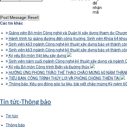
Các tin khác
Giảng viên Bộ môn Công nghệ và Quản lý xây dựng tham dự Chương 
Hành trình từ giảng đường đến công trường: Sinh viên Khóa 64 khoa
Sinh viên k63 ngành Công nghệ kỹ thuật xây dựng bảo vệ thành cô
Sinh viên k63 ngành Công nghệ kỹ thuật xây dựng bảo vệ thành cô
Kỷ yếu Bộ môn Vật liệu xây dựng
Sinh viên năm cuối ngành Công nghệ kỹ thuật xây dựng và ngành Quả
Kỷ yếu Bộ môn Công trình Biển và Đường thủy
HƯỞNG ỨNG PHONG TRÀO THỂ THAO CHÀO MỪNG 60 NĂM THÀN
TIỂU BAN: CÔNG TRÌNH THỦY LỢI VÀ PHÒNG CHỐNG THIÊN TAI
Thông báo: Kêu gọi đóng góp tư liệu, bài viết chào mừng Kỷ niệm 
Tin tức-Thông báo
Tin tức
Thông báo