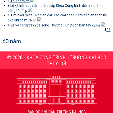
Thư cảm ơn
Lễ kỷ niệm 55 năm thành lập Khoa Công trình diễn ra thành
công tốt đẹp
Tìm hiều đề tài “Nghiên cứu các giải pháp đảm bảo an toàn hồ
đập khi có mưa lũ”
Đê và công trình đê sông Thương - Chờ đón bàn tay kỹ sư
1
2
3
60 năm
© 2026 - KHOA CÔNG TRÌNH - TRƯỜNG ĐẠI HỌC
THỦY LỢI
BẢN ĐỒ CHỈ DẪN TRƯỜNG ĐẠI HỌC