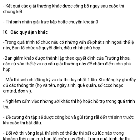
- Kết quả các giải thưởng khác được công bố ngay sau cuộc thi
chung kết.
- Thí sinh nhận giải trực tiếp hoặc chuyển khoản0
Các quy định khác
-Trong quá trình tổ chức nếu có những vấn đề phát sinh ngoài thể lệ
này, Ban tổ chức sẽ quyết định, điều chỉnh phù hợp.
-Ban giám khảo được thành lập theo quyết định của Trưởng khoa,
căn cứ vào thể lệ và cơ cấu giải thưởng này để chấm điểm cho phù
hợp.
- Mỗi thí sinh chỉ đăng ký và dự thi duy nhất 1 lần. Khi đăng ký ghi đầy
đủ các thông tin (họ và tên, ngày sinh, quê quán, số cccd hoặc
cmtnd, đơn vị).
- Nghiêm cấm việc nhờ người khác thi hộ hoặc hỗ trợ trong quá trình
thi.
- Đề cương ôn tập sẽ được công bố và gửi rộng rãi đến thí sinh trước
khi cuộc thi bắt đầu.
- Đối với thi vòng loại, thí sinh có thể dự thi bất cứ lúc nào trong
khoảng thời gian mà ban tổ chức quy định. Trong quá trình dự thi