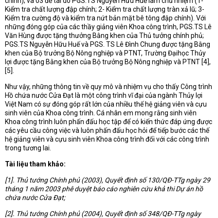
chính); và 03 đề tài do PGS.TS Nguyễn Hữu Huế làm chủ nhiệm (1-
Kiểm tra chất lượng đập chính; 2- Kiểm tra chất lượng tràn xả lũ; 3-
Kiểm tra cường độ và kiểm tra nứt bản mặt bê tông đập chính). Với
những đóng góp của các thầy giảng viên Khoa công trình, PGS.TS Lê
Văn Hùng được tặng thưởng Bằng khen của Thủ tưởng chính phủ;
PGS.TS Nguyễn Hữu Huế và PGS. TS Lê Đình Chung được tặng Bằng
khen của Bộ trưởng Bộ Nông nghiệp và PTNT, Trường Đạihọc Thủy
lợi được tặng Bằng khen của Bộ trưởng Bộ Nông nghiệp và PTNT [4],
[5].
Như vậy, những thông tin về quy mô và nhiệm vụ cho thấy Công trình
Hồ chứa nước Cửa Đạt là một công trình vĩ đại của ngành Thủy lợi
Việt Nam có sự đóng góp rất lớn của nhiều thế hệ giảng viên và cựu
sinh viên của Khoa công trình. Cá nhân em mong rằng sinh viên
Khoa công trình luôn phấn đấu học tập để có kiến thức đáp ứng được
các yêu cầu công việc và luôn phấn đấu học hỏi để tiếp bước các thế
hệ giảng viên và cựu sinh viên Khoa công trình đối với các công trình
trong tương lai.
Tài liệu tham khảo:
[1]. Thủ tướng Chính phủ (2003), Quyết định số 130/QĐ-TTg ngày 29
tháng 1 năm 2003 phê duyệt báo cáo nghiên cứu khả thi Dự án hồ
chứa nước Cửa Đạt;
[2]. Thủ tướng Chính phủ (2004), Quyết định số 348/QĐ-TTg ngày