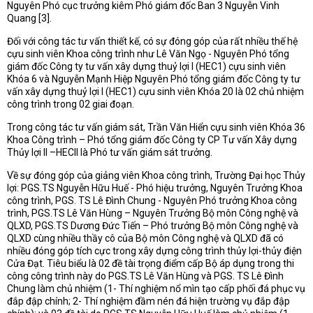
Nguyên Phó cục trưởng kiêm Phó giám đốc Ban 3 Nguyễn Vinh
Quang [3].
Đối với công tác tư vấn thiết kế, có sự đóng góp của rất nhiều thế hệ
cựu sinh viên Khoa công trình như Lê Văn Ngọ - Nguyên Phó tổng
giám đốc Công ty tư vấn xây dựng thuỷ lợi I (HEC1) cựu sinh viên
Khóa 6 và Nguyễn Mạnh Hiệp Nguyên Phó tổng giám đốc Công ty tư
vấn xây dựng thuỷ lợi I (HEC1) cựu sinh viên Khóa 20 là 02 chủ nhiệm
công trình trong 02 giai đoạn.
Trong công tác tư vấn giám sát, Trần Văn Hiển cựu sinh viên Khóa 36
Khoa Công trình – Phó tổng giám đốc Công ty CP Tư vấn Xây dựng
Thủy lợi II –HECII là Phó tư vấn giám sát trưởng.
Về sự đóng góp của giảng viên Khoa công trình, Trường Đại học Thủy
lợi: PGS.TS Nguyễn Hữu Huế - Phó hiệu trưởng, Nguyên Trưởng Khoa
công trình, PGS. TS Lê Đình Chung - Nguyên Phó trưởng Khoa công
trình, PGS.TS Lê Văn Hùng – Nguyên Trưởng Bộ môn Công nghệ và
QLXD, PGS.TS Dương Đức Tiến – Phó trưởng Bộ môn Công nghệ và
QLXD cùng nhiều thầy cô của Bộ môn Công nghệ và QLXD đã có
nhiều đóng góp tích cực trong xây dựng công trình thủy lợi-thủy điện
Cửa Đạt. Tiêu biểu là 02 đề tài trọng điểm cấp Bộ áp dụng trong thi
công công trình này do PGS.TS Lê Văn Hùng và PGS. TS Lê Đình
Chung làm chủ nhiệm (1- Thí nghiệm nổ mìn tạo cấp phối đá phục vụ
đắp đập chính; 2- Thí nghiệm đầm nén đá hiện trường vụ đắp đập