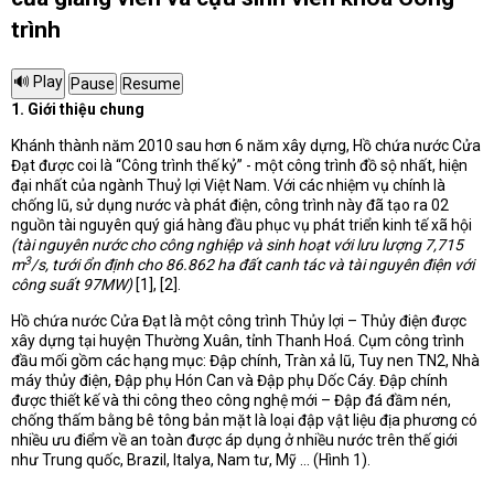
trình
1. Giới
thiệu chung
Khánh thành năm 2010 sau hơn 6 năm xây dựng, Hồ chứa nước Cửa
Đạt được coi là “Công trình thế kỷ” - một công trình đồ sộ nhất, hiện
đại nhất của ngành Thuỷ lợi Việt Nam. Với các nhiệm vụ chính là
chống lũ, sử dụng nước và phát điện, công trình này đã tạo ra 02
nguồn tài nguyên quý giá hàng đầu phục vụ phát triển kinh tế xã hội
(tài nguyên nước cho công nghiệp và sinh hoạt với lưu lượng 7,715
3
m
/s, tưới ổn định cho 86.862 ha
đất canh tác và tài nguyên điện với
công suất 97MW)
[1], [2].
Hồ chứa nước Cửa Đạt là một công trình Thủy lợi – Thủy điện được
xây dựng tại huyện Thường Xuân, tỉnh Thanh Hoá. Cụm công trình
đầu mối gồm các hạng mục: Đập chính, Tràn xả lũ, Tuy nen TN2, Nhà
máy thủy điện, Đập phụ Hón Can và Đập phụ Dốc Cáy. Đập chính
được thiết kế và thi công theo công nghệ mới – Đập đá đầm nén,
chống thấm bằng bê tông bản mặt là loại đập vật liệu địa phương có
nhiều ưu điểm về an toàn được áp dụng ở nhiều nước trên thế giới
như Trung quốc, Brazil, Italya, Nam tư, Mỹ … (Hình 1).