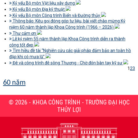
Kỷ yếu Bộ môn Vật liệu xây dựng
Kỷ yếu Bộ môn Địa kỹ thuật
Kỷ yếu Bộ môn Công trình Biển và Đường thủy
Thông báo: Kêu gọi đóng góp tư liệu, bài viết chào mừng Kỷ
niệm 60 năm thành lập Khoa Công trình (1966 – 2026)
Thư cảm ơn
Lễ kỷ niệm 55 năm thành lập Khoa Công trình diễn ra thành
công tốt đẹp
Tìm hiều đề tài “Nghiên cứu các giải pháp đảm bảo an toàn hồ
đập khi có mưa lũ”
Đê và công trình đê sông Thương - Chờ đón bàn tay kỹ sư
1
2
3
60 năm
© 2026 - KHOA CÔNG TRÌNH - TRƯỜNG ĐẠI HỌC
THỦY LỢI