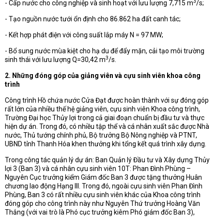
3
- Cấp nước cho công nghiệp và sinh hoạt với lưu lượng 7,715 m
/s;
- Tạo nguồn nước tưới ổn định cho 86.862 ha đất canh tác;
- Kết hợp phát điện với công suất lắp máy N = 97 MW;
- Bổ sung nước mùa kiệt cho hạ du để đẩy mặn, cải tạo môi trường
3
sinh thái với lưu lượng Q=30,42 m
/s.
2. Những đóng góp của giảng viên và cựu sinh viên khoa công
trình
Công trình Hồ chứa nước Cửa Đạt được hoàn thành với sự đóng góp
rất lớn của nhiều thế hệ giảng viên, cựu sinh viên Khoa công trình,
Trường Đại học Thủy lợi trong cả giai đoạn chuẩn bị đầu tư và thực
hiện dự án. Trong đó, có nhiều tập thể và cá nhân xuất sắc được Nhà
nước, Thủ tướng chính phủ, Bộ trưởng Bộ Nông nghiệp và PTNT,
UBND tỉnh Thanh Hóa khen thưởng khi tổng kết quá trình xây dựng.
Trong công tác quản lý dự án: Ban Quản lý Đầu tư và Xây dựng Thủy
lợi 3 (Ban 3) và cá nhân cựu sinh viên 10T: Phan Đình Phùng –
Nguyên Cục trưởng kiểm Giám đốc Ban 3 được tặng thưởng Huân
chương lao động Hạng III. Trong đó, ngoài cựu sinh viên Phan Đình
Phùng, Ban 3 có rất nhiều cựu sinh viên khác của Khoa công trình
đóng góp cho công trình này như Nguyên Thứ trưởng Hoàng Văn
Thắng (với vai trò là Phó cục trưởng kiêm Phó giám đốc Ban 3),