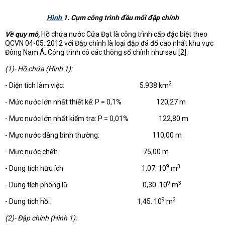
Hình
1
. Cụm công trình đầu mối đập chính
Về quy mô,
Hồ chứa nước Cửa Đạt là công trình cấp đặc biệt theo
QCVN 04-05: 2012 với Đập chính là loại đập đá đổ cao nhất khu vực
Đông Nam Á. Công trình có các thông số chính như sau [2]:
(1)- Hồ chứa (
Hình 1
):
2
- Diện tích làm việc: 5.938 km
- Mức nước lớn nhất thiết kế: P = 0,1% 120,27 m
- Mực nước lớn nhất kiểm tra: P = 0,01% 122,80 m
- Mực nước dâng bình thường: 110,00 m
- Mực nước chết: 75,00 m
9
3
- Dung tích hữu ích: 1,07. 10
m
9
3
- Dung tích phòng lũ: 0,30. 10
m
9
3
- Dung tích hồ: 1,45. 10
m
(2)- Đập chính (
Hình 1
):