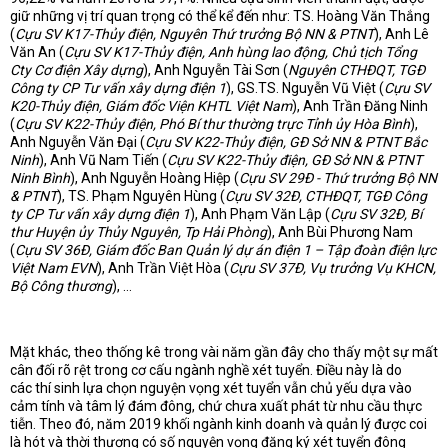
giữ những vị trí quan trọng có thể kể đến như: TS. Hoàng Văn Thắng
(
Cựu SV K17-Thủy điện, Nguyên Thứ trưởng Bộ NN & PTNT
), Anh Lê
Văn An (
Cựu SV K17-Thủy điện, Anh hùng lao động, Chủ tịch Tổng
Cty Cơ điện Xây dựng
), Anh Nguyễn Tài Sơn (
Nguyên CTHĐQT, TGĐ
Công ty CP Tư vấn xây dựng điện 1
), GS.TS. Nguyễn Vũ Việt (
Cựu SV
K20-Thủy điện, Giám đốc Viện KHTL Việt Nam
), Anh Trần Đăng Ninh
(
Cựu SV K22-Thủy điện, Phó Bí thư thường trực Tỉnh ủy Hòa Bình
),
Anh Nguyễn Văn Đại (
Cựu SV K22-Thủy điện, GĐ Sở NN & PTNT Bắc
Ninh
), Anh Vũ Nam Tiến (
Cựu SV K22-Thủy điện, GĐ Sở NN & PTNT
Ninh Bình
), Anh Nguyễn Hoàng Hiệp (
Cựu SV 29Đ
-
Thứ trưởng Bộ NN
& PTNT
), TS. Phạm Nguyên Hùng (
Cựu SV 32Đ, CTHĐQT, TGĐ Công
ty CP Tư vấn xây dựng điện 1
), Anh Phạm Văn Lập (
Cựu SV 32Đ, Bí
thư Huyện ủy Thủy Nguyên, Tp Hải Phòng
), Anh Bùi Phương Nam
(
Cựu SV 36Đ, Giám đốc Ban Quản lý dự án điện 1 – Tập đoàn điện lực
Việt Nam EVN
), Anh Trần Việt Hòa (
Cựu SV 37Đ, Vụ trưởng Vụ KHCN,
Bộ Công thương
), …
Mặt khác, theo thống kê trong vài năm gần đây cho thấy một sự mất
cân đối rõ rệt trong cơ cấu ngành nghề xét tuyển. Điều này là do
các thí sinh lựa chọn nguyện vọng xét tuyển vẫn chủ yếu dựa vào
cảm tính và tâm lý đám đông, chứ chưa xuất phát từ nhu cầu thực
tiễn. Theo đó, năm 2019 khối ngành kinh doanh và quản lý được coi
là hót và thời thượng có số nguyện vọng đăng ký xét tuyển đông