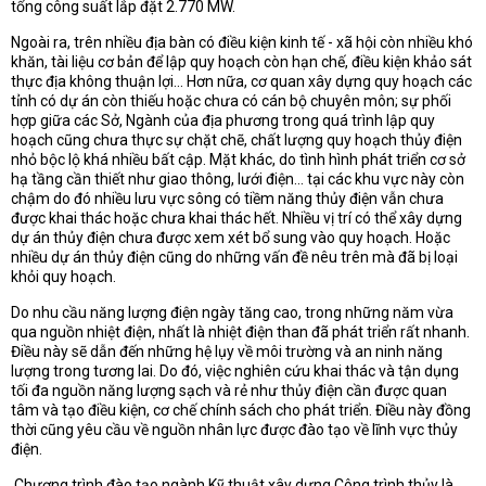
tổng công suất lắp đặt 2.770 MW.
Ngoài ra, trên nhiều địa bàn có điều kiện kinh tế - xã hội còn nhiều khó
khăn, tài liệu cơ bản để lập quy hoạch còn hạn chế, điều kiện khảo sát
thực địa không thuận lợi... Hơn nữa, cơ quan xây dựng quy hoạch các
tỉnh có dự án còn thiếu hoặc chưa có cán bộ chuyên môn; sự phối
hợp giữa các Sở, Ngành của địa phương trong quá trình lập quy
hoạch cũng chưa thực sự chặt chẽ, chất lượng quy hoạch thủy điện
nhỏ bộc lộ khá nhiều bất cập. Mặt khác, do tình hình phát triển cơ sở
hạ tầng cần thiết như giao thông, lưới điện... tại các khu vực này còn
chậm do đó nhiều lưu vực sông có tiềm năng thủy điện vẫn chưa
được khai thác hoặc chưa khai thác hết. Nhiều vị trí có thể xây dựng
dự án thủy điện chưa được xem xét bổ sung vào quy hoạch. Hoặc
nhiều dự án thủy điện cũng do những vấn đề nêu trên mà đã bị loại
khỏi quy hoạch.
Do nhu cầu năng lượng điện ngày tăng cao, trong những năm vừa
qua nguồn nhiệt điện, nhất là nhiệt điện than đã phát triển rất nhanh.
Điều này sẽ dẫn đến những hệ lụy về môi trường và an ninh năng
lượng trong tương lai. Do đó, việc nghiên cứu khai thác và tận dụng
tối đa nguồn năng lượng sạch và rẻ như thủy điện cần được quan
tâm và tạo điều kiện, cơ chế chính sách cho phát triển. Điều này đồng
thời cũng yêu cầu về nguồn nhân lực được đào tạo về lĩnh vực thủy
điện.
Chương trình đào tạo ngành Kỹ thuật xây dựng Công trình thủy là