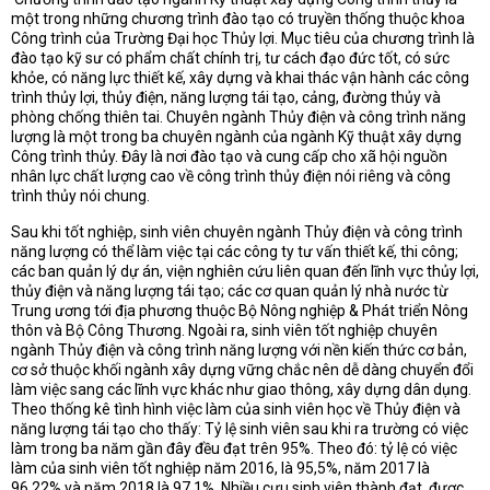
một trong những chương trình đào tạo có truyền thống thuộc khoa
Công trình của Trường Đại học Thủy lợi. Mục tiêu của chương trình là
đào tạo kỹ sư có phẩm chất chính trị, tư cách đạo đức tốt, có sức
khỏe, có năng lực thiết kế, xây dựng và khai thác vận hành các công
trình thủy lợi, thủy điện, năng lượng tái tạo, cảng, đường thủy và
phòng chống thiên tai. Chuyên ngành Thủy điện và công trình năng
lượng là một trong ba chuyên ngành của ngành Kỹ thuật xây dựng
Công trình thủy. Đây là nơi đào tạo và cung cấp cho xã hội nguồn
nhân lực chất lượng cao về công trình thủy điện nói riêng và công
trình thủy nói chung.
Sau khi tốt nghiệp, sinh viên chuyên ngành Thủy điện và công trình
năng lượng có thể làm việc tại các công ty tư vấn thiết kế, thi công;
các ban quản lý dự án, viện nghiên cứu liên quan đến lĩnh vực thủy lợi,
thủy điện và năng lượng tái tạo; các cơ quan quản lý nhà nước từ
Trung ương tới địa phương thuộc Bộ Nông nghiệp & Phát triển Nông
thôn và Bộ Công Thương. Ngoài ra, sinh viên tốt nghiệp chuyên
ngành Thủy điện và công trình năng lượng với nền kiến thức cơ bản,
cơ sở thuộc khối ngành xây dựng vững chắc nên dễ dàng chuyển đổi
làm việc sang các lĩnh vực khác như giao thông, xây dựng dân dụng.
Theo thống kê tình hình việc làm của sinh viên học về Thủy điện và
năng lượng tái tạo cho thấy: Tỷ lệ sinh viên sau khi ra trường có việc
làm trong ba năm gần đây đều đạt trên 95%. Theo đó: tỷ lệ có việc
làm của sinh viên tốt nghiệp năm 2016, là 95,5%, năm 2017 là
96,22% và năm 2018 là 97,1%. Nhiều cựu sinh viên thành đạt, được