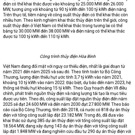
điện có thể khai thác được vào khoảng từ 25.000 MW đến 26.000
MW, tương ứng với khoảng từ 90 tỷ kWh đến 100 tỷ kWh điện năng.
Trên thực tế, tiềm năng về công suất thủy điện có thể khai thác còn
nhiều hơn. Theo kinh nghiệm khai thác thủy điện trên thế giới, công
suất thủy điện ở Việt Nam có thể khai thác trong tương lai có thể
bằng từ 30.000 MW đến 38.000 MW và điện năng có thể khai thác
được từ 100 tỷ kWh đến 110 tỷ kWh.
Công trình thủy điện Hòa Bình
Việt Nam đang đối mặt với nguy cơ thiếu điện, nhất là giai đoạn từ
năm 2021 đến năm 2025 và sau đó. Theo tính toán từ Bộ Công
Thương, lượng điện thiếu hụt ước tính 3,7 tỷ kWh vào năm 2021,
khoảng 10 tỷ kWh vào năm 2022. Đặc biệt, dự báo đến năm 2023, hệ
thống sẽ thiếu hụt khoảng 15 tỷ kWh. Theo Quy hoạch điện VII điều
chỉnh, phát triển nguồn thủy điện và năng lượng tái tạo là mục tiêu
được ưu tiên. Theo đó, công suất lắp đặt nguồn thủy điện đến năm
2025 sẽ đạt 24.600 MW và đến năm 2030 đạt 27.800 MW. Theo báo
cáo của Bộ Công Thương, tính đến 2018, cả nước có 818 dự án thủy
điện với tổng công suất lắp đặt 23.182 MW. Trong đó, đã đưa vào
khai thác sử dụng 385 dự án thủy điện với tổng công suất lắp đặt
18.564 MW, đang xây dựng 143 dự án thủy điện với tổng công suất
lắp đặt 1.848 MW và đang nghiên cứu đầu tư 290 dự án thủy điện với