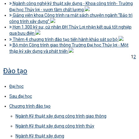
Ngành công nghệ kỹ thuật xây dựng - Khoa công trình- Trường
Đại học Thủy lợi - vươn tầm chất lượng
Giảng viên khoa Công trình ra mắt sách chuyên ngành:“Bảo trì
công trình xây dựng”
Hơn 1.300 kỹ sư, cử nhân ĐH Thủy Lợi nhận kết quả tốt nghiệp
qua bưu điện
Thêm 4 chương trình đào tạo tiến hành khảo sát sơ bộ
Bộ môn Công trình giao thông Trường Đại học Thủy lợi - Một
thập kỷ xây dựng và phát triển
1
2
Đào tạo
Đại học
Sau đại học
Chương trình đào tạo
Ngành Kỹ thuật xây dựng công trình giao thông
Ngành Kỹ thuật xây dựng công trình thủy
Ngành Kỹ thuật xây dựng