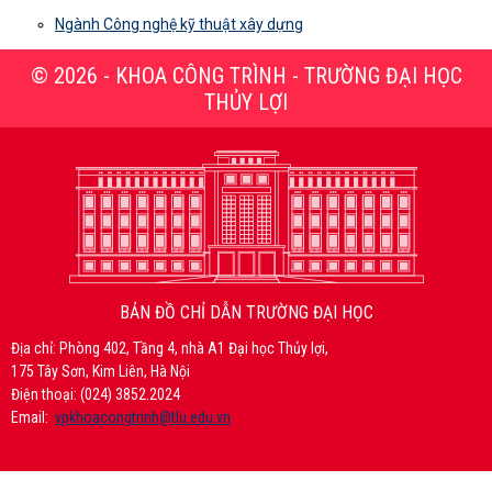
Ngành Công nghệ kỹ thuật xây dựng
© 2026 - KHOA CÔNG TRÌNH - TRƯỜNG ĐẠI HỌC
THỦY LỢI
BẢN ĐỒ CHỈ DẪN TRƯỜNG ĐẠI HỌC
Địa chỉ: Phòng 402, Tầng 4, nhà A1 Đại học Thủy lợi,
175 Tây Sơn, Kim Liên, Hà Nội
Điện thoại: (024) 3852.2024
Email:
vpkhoacongtrinh@tlu.edu.vn