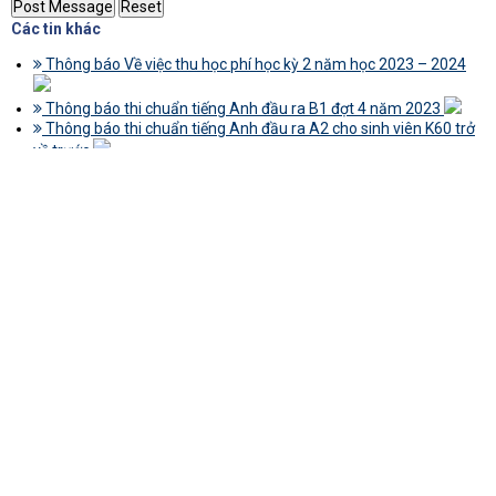
Các tin khác
Thông báo Về việc thu học phí học kỳ 2 năm học 2023 – 2024
Thông báo thi chuẩn tiếng Anh đầu ra B1 đợt 4 năm 2023
Thông báo thi chuẩn tiếng Anh đầu ra A2 cho sinh viên K60 trở
về trước
Một số thông tin sinh hoạt lớp tháng 5 năm 2021
Thực hiện học phần tốt nghiệp HK2 năm 2019-2020
Thông báo tuyển sinh trình độ thạc sĩ đợt 1 năm 2020
Thông báo Về Hội nghị Khoa học sinh viên Khoa Công trình lần
thứ 33
Triển khai đánh giá kết quả rèn luyện của sinh viên toàn trường
học kỳ 2 (2018-2019)
Thông báo xét chọn sinh viên nhận Học bổng “Lê Văn Kiểm &
Gia đình” năm 2019
Danh sách sinh viên đủ điều kiện xét học bổng khuyến khích học
tập HK1 năm học 2018-2019
1
2
Sinh viên