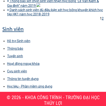
Thông báo xét chọn sinh viên nhận Học bổng “Lê Văn Kiểm &
Gia đình” năm 2019
Danh sách sinh viên đủ điều kiện xét học bổng khuyến khích học
tập HK1 năm học 2018-2019
1
2
Sinh viên
Hỗ trợ Sinh viên
Thông báo
Tuyển sinh
Hoạt động ngoại khóa
Cựu sinh viên
Thông tin tuyển dụng
Học liệu - Phần mềm ứng dụng
© 2026 - KHOA CÔNG TRÌNH - TRƯỜNG ĐẠI HỌC
THỦY LỢI