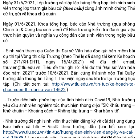
Ngày 31/5/2021, Lớp trưởng các lớp lập bảng tổng hợp tình hình sinh
viên trong lớp tham gia bầu cử
(theo mẫu)
cùng ảnh minh chứng Thẻ
cử tri, gửi về Khoa chủ quản.
Ngày 01/6/2021, Khoa tổng hợp, báo cáo Nhà trường (qua phòng
Chính trị & Công tác sinh viên) để Nhà trường kiểm tra đánh giá việc
thực hiện quyền và nghĩa vụ công dân của sinh viên trong ngày bầu
cử.
- Sinh viên tham gia Cuộc thi Đại sứ Văn hóa đọc gửi bản mềm bài
dự thi tại Vòng thi cấp Trường (theo Thể lệ đã đăng tải kèm Kế hoạch
số 271/KH-ĐHTL ngày 15/4/2021) về địa chỉ email:
thuvien@tlu.edu.vn
. Tiêu đề thư ghi rõ: Bài dự thi “Đại sứ Văn hóa
đọc năm 2021” trước 10/6/2021. Bản cứng thí sinh nộp Tại Quầy
hướng dẫn thông tin Tầng 1 Thư viện ngay sau khi trở lại Trường học
tập. (Chi tiết xem tại:
http://www.tlu.edu.vn/tin-tuc/ke-hoach-to-
chuc-cuoc-thi-dai-su-van-14622
)
- Trước diễn biến phức tạp của tình hình dịch Covid19, Nhà trường
yêu cầu sinh viên nghiêm túc thực hiện thông điệp "5K: Khẩu trang –
Khử khuẩn – Khoảng cách – Không tập trung – Khai báo y tế".
- Nhà trường đề nghị sinh viên thực hiện đăng ký và cài đặt ứng dụng
Bảo hiểm xã hội – VssID theo hướng dẫn (chi tiết xem tại:
http://www.tlu.edu.vn/tin-tuc/huong-dan-sinh-vien-dang-ky-va-cai-
dat-14688
). Lưu ý sinh viên: Trong quá trình khai BHXH điện tử nếu