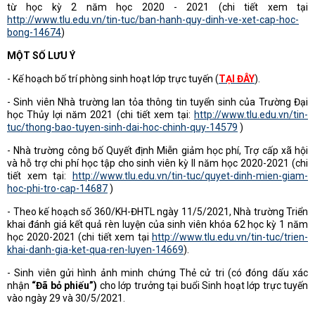
từ học kỳ 2 năm học 2020 - 2021 (chi tiết xem tại
http://www.tlu.edu.vn/tin-tuc/ban-hanh-quy-dinh-ve-xet-cap-hoc-
bong-14674
)
MỘT SỐ LƯU Ý
- Kế hoạch bố trí phòng sinh hoạt lớp trực tuyến (
TẠI ĐÂY
).
- Sinh viên Nhà trường lan tỏa thông tin tuyển sinh của Trường Đại
học Thủy lợi năm 2021 (chi tiết xem tại:
http://www.tlu.edu.vn/tin-
tuc/thong-bao-tuyen-sinh-dai-hoc-chinh-quy-14579
)
- Nhà trường công bố Quyết định Miễn giảm học phí, Trợ cấp xã hội
và hỗ trợ chi phí học tập cho sinh viên kỳ II năm học 2020-2021 (chi
tiết xem tại:
http://www.tlu.edu.vn/tin-tuc/quyet-dinh-mien-giam-
hoc-phi-tro-cap-14687
)
- Theo kế hoạch số 360/KH-ĐHTL ngày 11/5/2021, Nhà trường Triển
khai đánh giá kết quả rèn luyện của sinh viên khóa 62 học kỳ 1 năm
học 2020-2021 (chi tiết xem tại
http://www.tlu.edu.vn/tin-tuc/trien-
khai-danh-gia-ket-qua-ren-luyen-14669
).
- Sinh viên gửi hình ảnh minh chứng Thẻ cử tri (có đóng dấu xác
nhận
“Đã bỏ phiếu”)
cho lớp trưởng tại buổi Sinh hoạt lớp trực tuyến
vào ngày 29 và 30/5/2021.