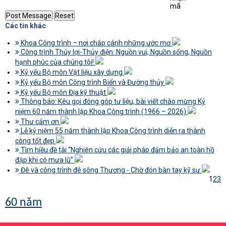
Các tin khác
Khoa Công trình – nơi chắp cánh những ước mơ
Công trình Thủy lợi-Thủy điện: Nguồn vui, Nguồn sống, Nguồn
hạnh phúc của chúng tôi!
Kỷ yếu Bộ môn Vật liệu xây dựng
Kỷ yếu Bộ môn Công trình Biển và Đường thủy
Kỷ yếu Bộ môn Địa kỹ thuật
Thông báo: Kêu gọi đóng góp tư liệu, bài viết chào mừng Kỷ
niệm 60 năm thành lập Khoa Công trình (1966 – 2026)
Thư cảm ơn
Lễ kỷ niệm 55 năm thành lập Khoa Công trình diễn ra thành
công tốt đẹp
Tìm hiều đề tài “Nghiên cứu các giải pháp đảm bảo an toàn hồ
đập khi có mưa lũ”
Đê và công trình đê sông Thương - Chờ đón bàn tay kỹ sư
1
2
3
60 năm