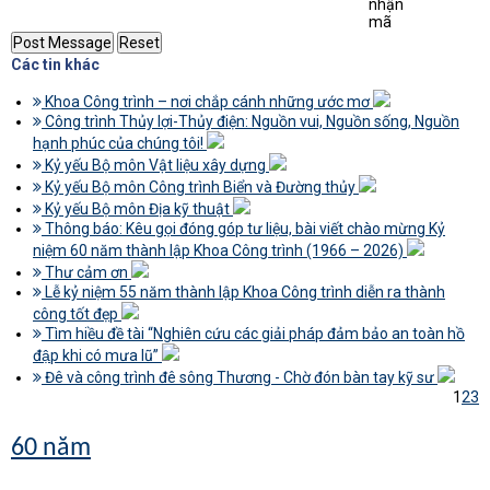
Các tin khác
Khoa Công trình – nơi chắp cánh những ước mơ
Công trình Thủy lợi-Thủy điện: Nguồn vui, Nguồn sống, Nguồn
hạnh phúc của chúng tôi!
Kỷ yếu Bộ môn Vật liệu xây dựng
Kỷ yếu Bộ môn Công trình Biển và Đường thủy
Kỷ yếu Bộ môn Địa kỹ thuật
Thông báo: Kêu gọi đóng góp tư liệu, bài viết chào mừng Kỷ
niệm 60 năm thành lập Khoa Công trình (1966 – 2026)
Thư cảm ơn
Lễ kỷ niệm 55 năm thành lập Khoa Công trình diễn ra thành
công tốt đẹp
Tìm hiều đề tài “Nghiên cứu các giải pháp đảm bảo an toàn hồ
đập khi có mưa lũ”
Đê và công trình đê sông Thương - Chờ đón bàn tay kỹ sư
1
2
3
60 năm